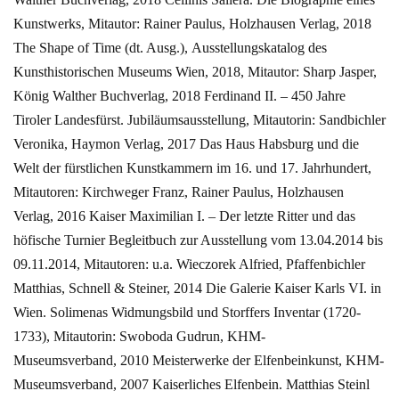
Kunstwerks, Mitautor: Rainer Paulus, Holzhausen Verlag, 2018
The Shape of Time (dt. Ausg.), Ausstellungskatalog des
Kunsthistorischen Museums Wien, 2018, Mitautor: Sharp Jasper,
König Walther Buchverlag, 2018
Ferdinand II. – 450 Jahre
Tiroler Landesfürst. Jubiläumsausstellung, Mitautorin: Sandbichler
Veronika, Haymon Verlag, 2017
Das Haus Habsburg und die
Welt der fürstlichen Kunstkammern im 16. und 17. Jahrhundert,
Mitautoren: Kirchweger Franz, Rainer Paulus, Holzhausen
Verlag, 2016
Kaiser Maximilian I. – Der letzte Ritter und das
höfische Turnier Begleitbuch zur Ausstellung vom 13.04.2014 bis
09.11.2014, Mitautoren: u.a. Wieczorek Alfried, Pfaffenbichler
Matthias, Schnell & Steiner, 2014
Die Galerie Kaiser Karls VI. in
Wien. Solimenas Widmungsbild und Storffers Inventar (1720-
1733), Mitautorin: Swoboda Gudrun, KHM-
Museumsverband, 2010
Meisterwerke der Elfenbeinkunst, KHM-
Museumsverband, 2007
Kaiserliches Elfenbein. Matthias Steinl