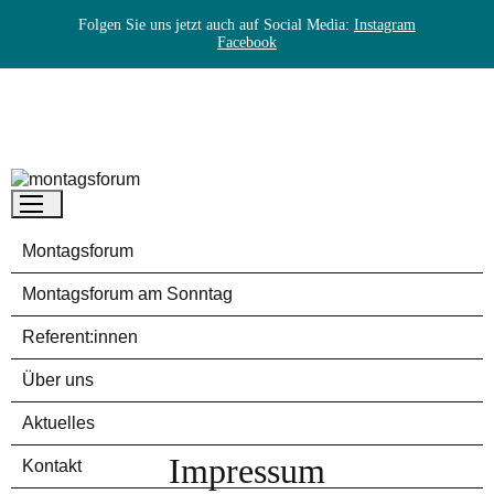
Folgen Sie uns jetzt auch auf Social Media:
Instagram
Facebook
Skip
to
content
montagsforum
Montagsforum
Montagsforum
am Sonntag
Referent:innen
Über uns
Aktuelles
Impressum
Kontakt