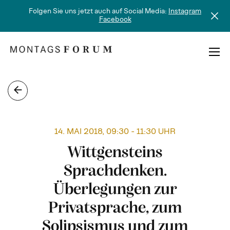
Folgen Sie uns jetzt auch auf Social Media:
Instagram
Facebook
Skip
to
content
MONTAGSFORUM
14. MAI 2018, 09:30 - 11:30 UHR
Wittgensteins
Sprachdenken.
Überlegungen zur
Privatsprache, zum
Solipsismus und zum