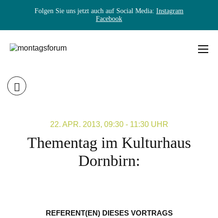
Folgen Sie uns jetzt auch auf Social Media:
Instagram
Facebook
Skip
to
content
MONTAGSFORUM
22. APR. 2013, 09:30 - 11:30 UHR
Thementag im Kulturhaus
Dornbirn:
REFERENT(EN) DIESES VORTRAGS