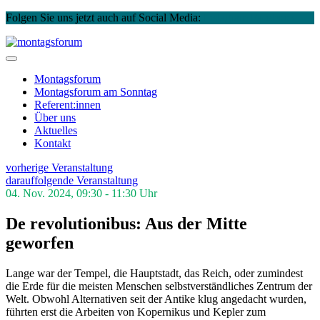
Folgen Sie uns jetzt auch auf Social Media:
Instagram
Facebook
Skip
to
montagsforum
content
Montagsforum
Montagsforum
am Sonntag
Referent:innen
Über uns
Aktuelles
Kontakt
vorherige Veranstaltung
darauffolgende Veranstaltung
04. Nov. 2024, 09:30 - 11:30 Uhr
De revolutionibus: Aus der Mitte
geworfen
Lange war der Tempel, die Hauptstadt, das Reich, oder zumindest
die Erde für die meisten Menschen selbstverständliches Zentrum der
Welt. Obwohl Alternativen seit der Antike klug angedacht wurden,
führten erst die Arbeiten von Kopernikus und Kepler zum