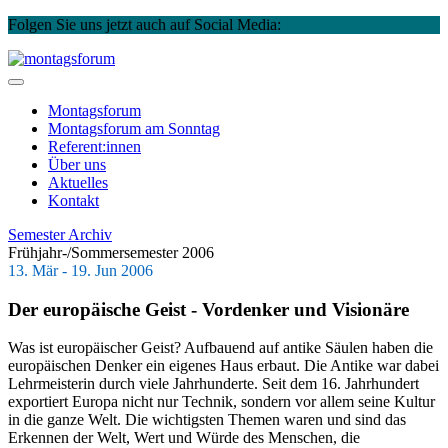
Folgen Sie uns jetzt auch auf Social Media:
Instagram
Facebook
Skip
to
montagsforum
content
Montagsforum
Montagsforum
am Sonntag
Referent:innen
Über uns
Aktuelles
Kontakt
Semester Archiv
Frühjahr-/Sommersemester 2006
13. Mär - 19. Jun 2006
Der europäische Geist - Vordenker und Visionäre
Was ist europäischer Geist? Aufbauend auf antike Säulen haben die
europäischen Denker ein eigenes Haus erbaut. Die Antike war dabei
Lehrmeisterin durch viele Jahrhunderte. Seit dem 16. Jahrhundert
exportiert Europa nicht nur Technik, sondern vor allem seine Kultur
in die ganze Welt. Die wichtigsten Themen waren und sind das
Erkennen der Welt, Wert und Würde des Menschen, die