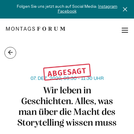
Folgen Sie uns jetzt auch auf Social Media:
Instagram
Facebook
Skip
to
content
MONTAGSFORUM
07. DEZ. 2020, 09:30 - 11:30 UHR
Wir leben in
Geschichten. Alles, was
man über die Macht des
Storytelling wissen muss