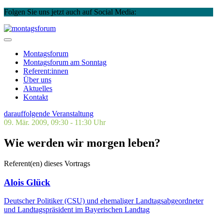
Folgen Sie uns jetzt auch auf Social Media:
Instagram
Facebook
Skip
to
montagsforum
content
Montagsforum
Montagsforum
am Sonntag
Referent:innen
Über uns
Aktuelles
Kontakt
darauffolgende Veranstaltung
09. Mär. 2009, 09:30 - 11:30 Uhr
Wie werden wir morgen leben?
Referent(en) dieses Vortrags
Alois Glück
Deutscher Politiker (CSU) und ehemaliger Landtagsabgeordneter
und Landtagspräsident im Bayerischen Landtag