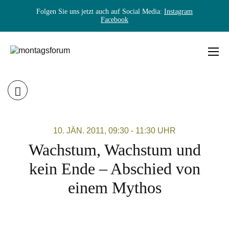
Folgen Sie uns jetzt auch auf Social Media:
Instagram
Facebook
Skip
to
content
MONTAGSFORUM
10. JÄN. 2011, 09:30 - 11:30 UHR
Wachstum, Wachstum und
kein Ende – Abschied von
einem Mythos