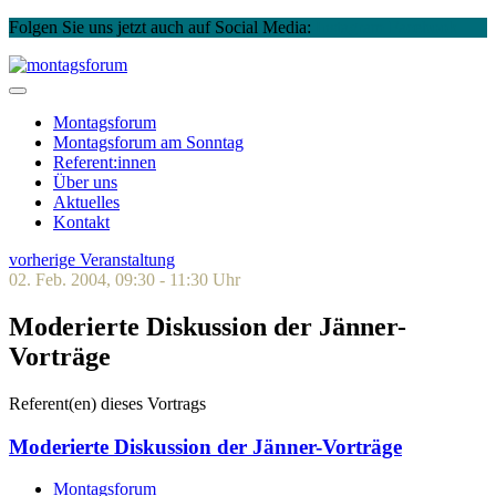
Folgen Sie uns jetzt auch auf Social Media:
Instagram
Facebook
Skip
to
montagsforum
content
Montagsforum
Montagsforum
am Sonntag
Referent:innen
Über uns
Aktuelles
Kontakt
vorherige Veranstaltung
02. Feb. 2004, 09:30 - 11:30 Uhr
Moderierte Diskussion der Jänner-
Vorträge
Referent(en) dieses Vortrags
Moderierte Diskussion der Jänner-Vorträge
Montagsforum