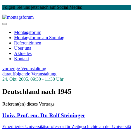
Folgen Sie uns jetzt auch auf Social Media:
Instagram
Facebook
Skip
to
montagsforum
content
Montagsforum
Montagsforum
am Sonntag
Referent:innen
Über uns
Aktuelles
Kontakt
vorherige Veranstaltung
darauffolgende Veranstaltung
24. Okt. 2005, 09:30 - 11:30 Uhr
Deutschland nach 1945
Referent(en) dieses Vortrags
Univ.-Prof. em. Dr. Rolf Steininger
Emeritierter Universitätsprofessor für Zeitgeschichte an der Universit