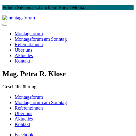
Folgen Sie uns jetzt auch auf Social Media:
Instagram
Facebook
Skip
to
montagsforum
content
Montagsforum
Montagsforum
am Sonntag
Referent:innen
Über uns
Aktuelles
Kontakt
Mag. Petra R. Klose
Geschäftsführung
Montagsforum
Montagsforum am Sonntag
Referent:innen
Über uns
Aktuelles
Kontakt
Facebook