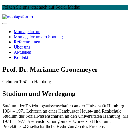
Folgen Sie uns jetzt auch auf Social Media:
Instagram
Facebook
Skip
to
montagsforum
content
Montagsforum
Montagsforum
am Sonntag
Referent:innen
Über uns
Aktuelles
Kontakt
Prof. Dr. Marianne Gronemeyer
Geboren 1941 in Hamburg
Studium und Werdegang
Studium der Erziehungswissenschaften an der Universität Hamburg
1964 – 1971 Lehrerin an einer Hamburger Haupt- und Realschule
Studium der Sozialwissenschaften an den Universitäten Hamburg, 
1971 – 1977 Friedensforschung an der Universität Bochum:
Projekttitel „Gesellschaftliche Bedingungen des Friedens“