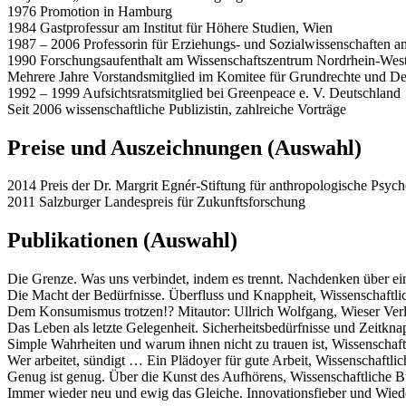
1976 Promotion in Hamburg
1984 Gastprofessur am Institut für Höhere Studien, Wien
1987 – 2006 Professorin für Erziehungs- und Sozialwissenschaften 
1990 Forschungsaufenthalt am Wissenschaftszentrum Nordrhein-Westfal
Mehrere Jahre Vorstandsmitglied im Komitee für Grundrechte und D
1992 – 1999 Aufsichtsratsmitglied bei Greenpeace e. V. Deutschland
Seit 2006 wissenschaftliche Publizistin, zahlreiche Vorträge
Preise und Auszeichnungen (Auswahl)
2014 Preis der Dr. Margrit Egnér-Stiftung für anthropologische Psyc
2011 Salzburger Landespreis für Zukunftsforschung
Publikationen (Auswahl)
Die Grenze. Was uns verbindet, indem es trennt. Nachdenken über e
Die Macht der Bedürfnisse. Überfluss und Knappheit, Wissenschaftl
Dem Konsumismus trotzen!? Mitautor: Ullrich Wolfgang, Wieser Ver
Das Leben als letzte Gelegenheit. Sicherheitsbedürfnisse und Zeitkn
Simple Wahrheiten und warum ihnen nicht zu trauen ist, Wissenschaf
Wer arbeitet, sündigt … Ein Plädoyer für gute Arbeit, Wissenschaftl
Genug ist genug. Über die Kunst des Aufhörens, Wissenschaftliche 
Immer wieder neu und ewig das Gleiche. Innovationsfieber und Wie