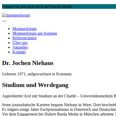
Folgen Sie uns jetzt auch auf Social Media:
Instagram
Facebook
Skip
to
montagsforum
content
Montagsforum
Montagsforum
am Sonntag
Referent:innen
Über uns
Aktuelles
Kontakt
Dr. Jochen Niehaus
Geboren 1971, aufgewachsen in Konstanz
Studium und Werdegang
Approbierter Arzt mit Studium an der Charité – Universitätsmedizin B
Seine journalistische Karriere begann Niehaus in Wien. Dort beschr
Es folgten einige Jahre Fachjournalismus in Österreich und Deutsch
Vor dem Engagement bei Hubert Burda Media in München arbeitete J