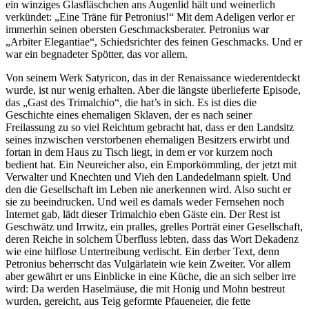
ein winziges Glasfläschchen ans Augenlid hält und weinerlich
verkündet: „Eine Träne für Petronius!“ Mit dem Adeligen verlor er
immerhin seinen obersten Geschmacksberater. Petronius war
„Arbiter Elegantiae“, Schiedsrichter des feinen Geschmacks. Und er
war ein begnadeter Spötter, das vor allem.
Von seinem Werk Satyricon, das in der Renaissance wiederentdeckt
wurde, ist nur wenig erhalten. Aber die längste überlieferte Episode,
das „Gast des Trimalchio“, die hat’s in sich. Es ist dies die
Geschichte eines ehemaligen Sklaven, der es nach seiner
Freilassung zu so viel Reichtum gebracht hat, dass er den Landsitz
seines inzwischen verstorbenen ehemaligen Besitzers erwirbt und
fortan in dem Haus zu Tisch liegt, in dem er vor kurzem noch
bedient hat. Ein Neureicher also, ein Emporkömmling, der jetzt mit
Verwalter und Knechten und Vieh den Landedelmann spielt. Und
den die Gesellschaft im Leben nie anerkennen wird. Also sucht er
sie zu beeindrucken. Und weil es damals weder Fernsehen noch
Internet gab, lädt dieser Trimalchio eben Gäste ein. Der Rest ist
Geschwätz und Irrwitz, ein pralles, grelles Porträt einer Gesellschaft,
deren Reiche in solchem Überfluss lebten, dass das Wort Dekadenz
wie eine hilflose Untertreibung verlischt. Ein derber Text, denn
Petronius beherrscht das Vulgärlatein wie kein Zweiter. Vor allem
aber gewährt er uns Einblicke in eine Küche, die an sich selber irre
wird: Da werden Haselmäuse, die mit Honig und Mohn bestreut
wurden, gereicht, aus Teig geformte Pfaueneier, die fette