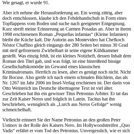
Wie gesagt, er wurde 91.
Aber ich nehme die Herausforderung an. Ein wenig zittrig, aber
doch entschlossen, klaube ich den Fehdehandschuh in Form eines
Topflappens vom Boden und suche nach geeigneter Entgegnung.
Kurz streift meine Erinnerung an Carmen Posadas an. Aber in ihrem
1998 erschienenen Roman „Pequeñas infamias“ (Kleine Infamien)
bleibt die Küche kalt. Die Autorin aus Montevideo hat Chefkoch
Néstor Chaffino gleich eingangs der 280 Seiten bei minus 30 Grad
mit steif gefrorenem Zwirbelbart in seine eigene Kühlkammer
gestellt. Was einzig fehlt, ist ein kleines Notizheft, dessen Inhalt dem
Roman den Titel gab, und was folgt, ist eine hinreißend bissige
Gesellschaftskomödie im Gewand eines klassischen
Kriminalromans. Herrlich zu lesen, aber es genügt noch nicht. Nicht
für Bocuse. Also greife ich nach einem schmalen Büchlein, das als
Nr. 1267 im Jahr 2006 im Insel-Verlag erschienen ist. Der darin von
Otto Weinreich ins Deutsche übertragene Text ist viel älter.
Geschrieben hat ihn ein gewisser Titus Petronius Arbiter. Er tat das
zur Zeit Kaiser Neros und folglich in Latein. Tacitus hat ihn
beschrieben, wenngleich als „Lurch aus Neros Gefolge“ wenig
schmeichelhaft.
Vielleicht erinnert Sie der Name Petronius an den großen Peter
Ustinov in der Rolle des Kaisers Nero. Im Hollywoodstreifen „Quo
Vadis“ erfährt er vom Tod des Petronius. Unvergesslich, wie er sich