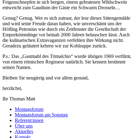
Feigenschnepfen in sich bergen, einem gebratenen Wildschwein
entweicht zum Gaudium der Gäste ein Schwarm Drosseln…
Genug? Genug. Wer es sich zutraut, der lese dieses Sittengemälde
und wird seine Freude daran haben, wie unverschämt uns der
Höfling Petronius wie durch ein Zeitfenster die Gesellschaft der
Emporkömmlinge vor beinah 2000 Jahren belauschen lässt. Auch
die kulinarischen Extravaganzen verfehlen ihre Wirkung nicht.
Geradezu geläutert kehren wir zur Kohlsuppe zurück.
P.s.: Das „Gastmahl des Trimalchio“ wurde übrigen 1969 verfilmt,
von einem römischen Regisseur natürlich. Sie kennen bestimmt
seinen Namen.
Bleiben Sie neugierig und vor allem gesund,
herzlichst,
Ihr Thomas Matt
Montagsforum
Montagsforum am Sonntag
Referent:innen
Über uns
Aktuelles
Kontakt