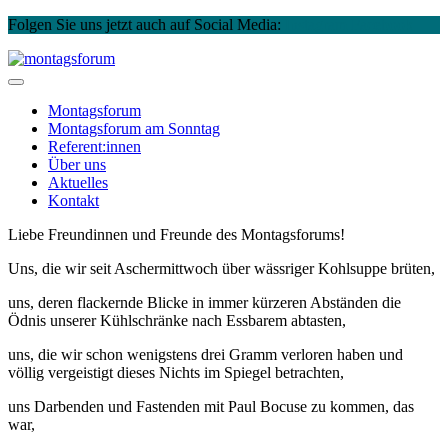
Folgen Sie uns jetzt auch auf Social Media:
Instagram
Facebook
Skip
to
montagsforum
content
Montagsforum
Montagsforum
am Sonntag
Referent:innen
Über uns
Aktuelles
Kontakt
Liebe Freundinnen und Freunde des Montagsforums!
Uns, die wir seit Aschermittwoch über wässriger Kohlsuppe brüten,
uns, deren flackernde Blicke in immer kürzeren Abständen die
Ödnis unserer Kühlschränke nach Essbarem abtasten,
uns, die wir schon wenigstens drei Gramm verloren haben und
völlig vergeistigt dieses Nichts im Spiegel betrachten,
uns Darbenden und Fastenden mit Paul Bocuse zu kommen, das
war,