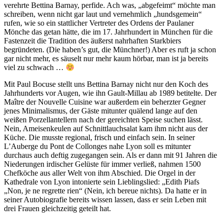
verehrte Bettina Barnay, perfide. Ach was, „abgefeimt“ möchte man
schreiben, wenn nicht gar laut und vernehmlich „hundsgemein“
rufen, wie so ein stattlicher Vertreter des Ordens der Paulaner
Mönche das getan hätte, die im 17. Jahrhundert in München für die
Fastenzeit die Tradition des äußerst nahrhaften Starkbiers
begründeten. (Die haben’s gut, die Münchner!) Aber es ruft ja schon
gar nicht mehr, es säuselt nur mehr kaum hörbar, man ist ja bereits
viel zu schwach …
Mit Paul Bocuse stellt uns Bettina Barnay nicht nur den Koch des
Jahrhunderts vor Augen, wie ihn Gault-Millau ab 1989 betitelte. Der
Maître der Nouvelle Cuisine war außerdem ein beherzter Gegner
jenes Minimalismus, der Gäste mitunter quälend lange auf den
weißen Porzellantellern nach der gereichten Speise suchen lässt.
Nein, Ameisenkeulen auf Schnittlauchsalat kam ihm nicht aus der
Küche. Die musste regional, frisch und einfach sein. In seiner
L’Auberge du Pont de Collonges nahe Lyon soll es mitunter
durchaus auch deftig zugegangen sein. Als er dann mit 91 Jahren die
Niederungen irdischer Gelüste für immer verließ, nahmen 1500
Chefköche aus aller Welt von ihm Abschied. Die Orgel in der
Kathedrale von Lyon intonierte sein Lieblingslied: „Edith Piafs
„Non, je ne regrette rien“ (Nein, ich bereue nichts). Da hatte er in
seiner Autobiografie bereits wissen lassen, dass er sein Leben mit
drei Frauen gleichzeitig geteilt hat.