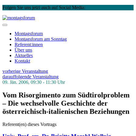
Folgen Sie uns jetzt auch auf Social Media:
Instagram
Facebook
Skip
to
montagsforum
content
Montagsforum
Montagsforum
am Sonntag
Referent:innen
Über uns
Aktuelles
Kontakt
vorherige Veranstaltung
darauffolgende Veranstaltung
09. Jän. 2006, 09:30 - 11:30 Uhr
Vom Risorgimento zum Südtirolproblem
– Die wechselvolle Geschichte der
österreichisch-italienischen Beziehungen
Referent(en) dieses Vortrags