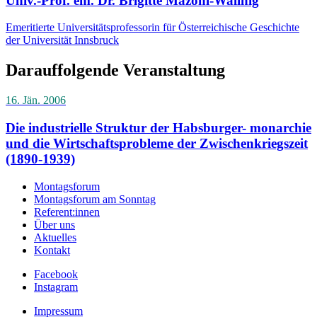
Univ.-Prof. em. Dr. Brigitte Mazohl-Wallnig
Emeritierte Universitätsprofessorin für Österreichische Geschichte
der Universität Innsbruck
Darauffolgende Veranstaltung
16. Jän. 2006
Die industrielle Struktur der Habsburger- monarchie
und die Wirtschaftsprobleme der Zwischenkriegszeit
(1890-1939)
Montagsforum
Montagsforum am Sonntag
Referent:innen
Über uns
Aktuelles
Kontakt
Facebook
Instagram
Impressum