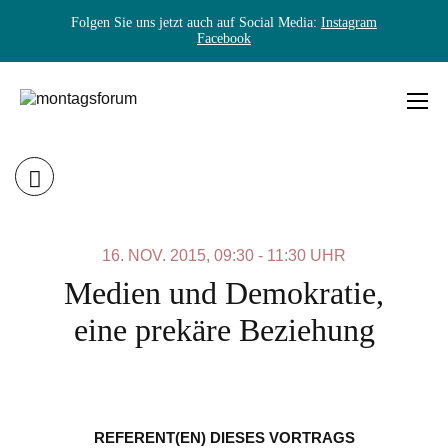
Folgen Sie uns jetzt auch auf Social Media:
Instagram
Facebook
Skip
to
content
MONTAGSFORUM
16. NOV. 2015, 09:30 - 11:30 UHR
Medien und Demokratie,
eine prekäre Beziehung
REFERENT(EN) DIESES VORTRAGS