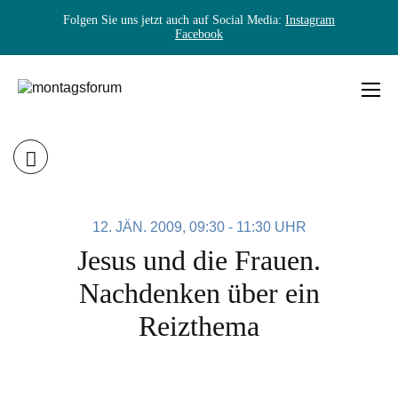
Folgen Sie uns jetzt auch auf Social Media:
Instagram
Facebook
Skip
to
content
MONTAGSFORUM
12. JÄN. 2009, 09:30 - 11:30 UHR
Jesus und die Frauen.
Nachdenken über ein
Reizthema