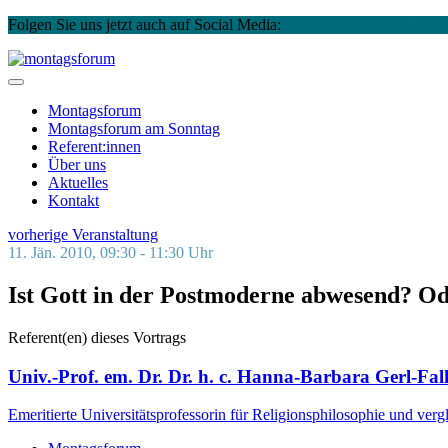
Folgen Sie uns jetzt auch auf Social Media:
Instagram
Facebook
Skip
to
montagsforum
content
Montagsforum
Montagsforum
am Sonntag
Referent:innen
Über uns
Aktuelles
Kontakt
vorherige Veranstaltung
11. Jän. 2010, 09:30 - 11:30 Uhr
Ist Gott in der Postmoderne abwesend? O
Referent(en) dieses Vortrags
Univ.-Prof. em. Dr. Dr. h. c. Hanna-Barbara Gerl-Fal
Emeritierte Universitätsprofessorin für Religionsphilosophie und ver