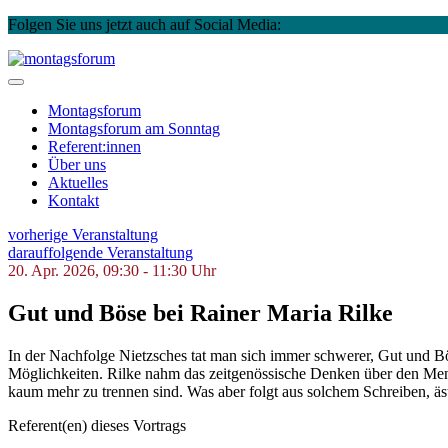
Folgen Sie uns jetzt auch auf Social Media:
Instagram
Facebook
Skip
to
montagsforum
content
Montagsforum
Montagsforum
am Sonntag
Referent:innen
Über uns
Aktuelles
Kontakt
vorherige Veranstaltung
darauffolgende Veranstaltung
20. Apr. 2026, 09:30 - 11:30 Uhr
Gut und Böse bei Rainer Maria Rilke
In der Nachfolge Nietzsches tat man sich immer schwerer, Gut und Bö
Möglichkeiten. Rilke nahm das zeitgenössische Denken über den Mensc
kaum mehr zu trennen sind. Was aber folgt aus solchem Schreiben, ä
Referent(en) dieses Vortrags