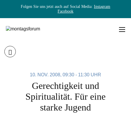
Folgen Sie uns jetzt auch auf Social Media:
Instagram
Facebook
Skip
to
content
MONTAGSFORUM
10. NOV. 2008, 09:30 - 11:30 UHR
Gerechtigkeit und
Spiritualität. Für eine
starke Jugend