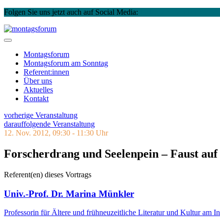
Folgen Sie uns jetzt auch auf Social Media:
Instagram
Facebook
Skip
to
montagsforum
content
Montagsforum
Montagsforum
am Sonntag
Referent:innen
Über uns
Aktuelles
Kontakt
vorherige Veranstaltung
darauffolgende Veranstaltung
12. Nov. 2012, 09:30 - 11:30 Uhr
Forscherdrang und Seelenpein – Faust au
Referent(en) dieses Vortrags
Univ.-Prof. Dr. Marina Münkler
Professorin für Ältere und frühneuzeitliche Literatur und Kultur am I