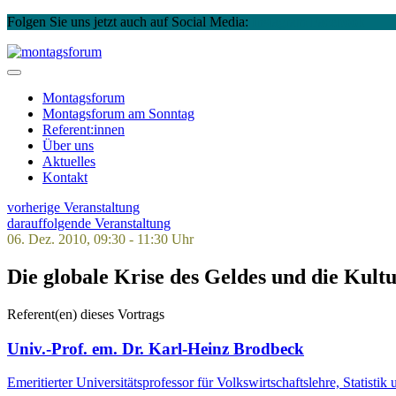
Folgen Sie uns jetzt auch auf Social Media:
Instagram
Facebook
Skip
to
montagsforum
content
Montagsforum
Montagsforum
am Sonntag
Referent:innen
Über uns
Aktuelles
Kontakt
vorherige Veranstaltung
darauffolgende Veranstaltung
06. Dez. 2010, 09:30 - 11:30 Uhr
Die globale Krise des Geldes und die Kult
Referent(en) dieses Vortrags
Univ.-Prof. em. Dr. Karl-Heinz Brodbeck
Emeritierter Universitätsprofessor für Volkswirtschaftslehre, Statis