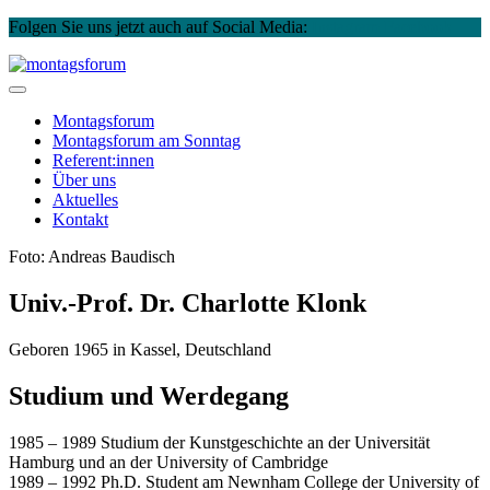
Folgen Sie uns jetzt auch auf Social Media:
Instagram
Facebook
Skip
to
montagsforum
content
Montagsforum
Montagsforum
am Sonntag
Referent:innen
Über uns
Aktuelles
Kontakt
Foto: Andreas Baudisch
Univ.-Prof. Dr. Charlotte Klonk
Geboren 1965 in Kassel, Deutschland
Studium und Werdegang
1985 – 1989 Studium der Kunstgeschichte an der Universität
Hamburg und an der University of Cambridge
1989 – 1992 Ph.D. Student am Newnham College der University of