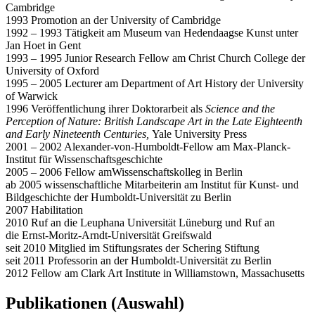
Cambridge
1993 Promotion an der University of Cambridge
1992 – 1993 Tätigkeit am Museum van Hedendaagse Kunst unter
Jan Hoet in Gent
1993 – 1995 Junior Research Fellow am Christ Church College der
University of Oxford
1995 – 2005 Lecturer am Department of Art History der University
of Warwick
1996 Veröffentlichung ihrer Doktorarbeit als
Science and the
Perception of Nature: British Landscape Art in the Late Eighteenth
and Early Nineteenth Centuries,
Yale University Press
2001 – 2002 Alexander-von-Humboldt-Fellow am Max-Planck-
Institut für Wissenschaftsgeschichte
2005 – 2006 Fellow amWissenschaftskolleg in Berlin
ab 2005 wissenschaftliche Mitarbeiterin am Institut für Kunst- und
Bildgeschichte der Humboldt-Universität zu Berlin
2007 Habilitation
2010 Ruf an die Leuphana Universität Lüneburg und Ruf an
die Ernst-Moritz-Arndt-Universität Greifswald
seit 2010 Mitglied im Stiftungsrates der Schering Stiftung
seit 2011 Professorin an der Humboldt-Universität zu Berlin
2012 Fellow am Clark Art Institute in Williamstown, Massachusetts
Publikationen (Auswahl)