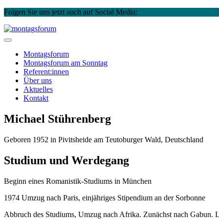
Folgen Sie uns jetzt auch auf Social Media:
Instagram
Facebook
Skip
to
montagsforum
content
Montagsforum
Montagsforum
am Sonntag
Referent:innen
Über uns
Aktuelles
Kontakt
Michael Stührenberg
Geboren 1952 in Pivitsheide am Teutoburger Wald, Deutschland
Studium und Werdegang
Beginn eines Romanistik-Studiums in München
1974 Umzug nach Paris, einjähriges Stipendium an der Sorbonne
Abbruch des Studiums, Umzug nach Afrika. Zunächst nach Gabun. Le