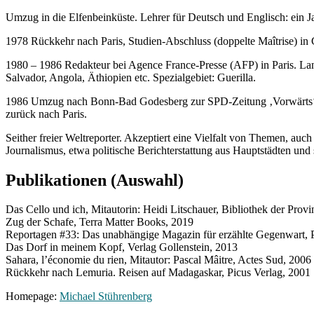
Umzug in die Elfenbeinküste. Lehrer für Deutsch und Englisch: ein J
1978 Rückkehr nach Paris, Studien-Abschluss (doppelte Maîtrise) in 
1980 – 1986 Redakteur bei Agence France-Presse (AFP) in Paris. Lang
Salvador, Angola, Äthiopien etc. Spezialgebiet: Guerilla.
1986 Umzug nach Bonn-Bad Godesberg zur SPD-Zeitung ‚Vorwärts‘. T
zurück nach Paris.
Seither freier Weltreporter. Akzeptiert eine Vielfalt von Themen, au
Journalismus, etwa politische Berichterstattung aus Hauptstädten und 
Publikationen (Auswahl)
Das Cello und ich, Mitautorin: Heidi Litschauer, Bibliothek der Provi
Zug der Schafe, Terra Matter Books, 2019
Reportagen #33: Das unabhängige Magazin für erzählte Gegenwart, 
Das Dorf in meinem Kopf, Verlag Gollenstein, 2013
Sahara, l’économie du rien, Mitautor: Pascal Mâitre, Actes Sud, 2006
Rückkehr nach Lemuria. Reisen auf Madagaskar, Picus Verlag, 2001
Homepage:
Michael Stührenberg