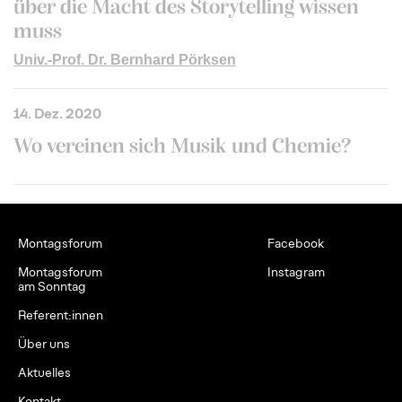
über die Macht des Storytelling wissen
muss
Univ.-Prof. Dr. Bernhard Pörksen
14. Dez. 2020
Wo vereinen sich Musik und Chemie?
Montagsforum
Facebook
Montagsforum
Instagram
am Sonntag
Referent:innen
Über uns
Aktuelles